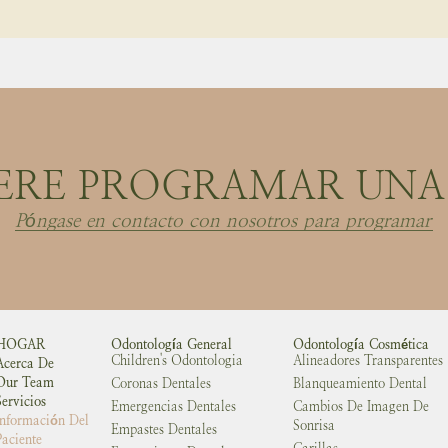
ERE PROGRAMAR UNA 
Póngase en contacto con nosotros para programar
HOGAR
Odontología General
Odontología Cosmética
Children's Odontologia
Alineadores Transparentes
Acerca De
Our Team
Coronas Dentales
Blanqueamiento Dental
Servicios
Emergencias Dentales
Cambios De Imagen De
Información Del
Sonrisa
Empastes Dentales
Paciente