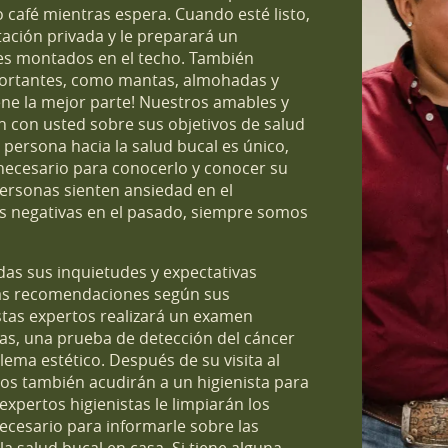
café mientras espera. Cuando esté listo,
ación privada y le preparará un
res montados en el techo. También
fortantes, como mantas, almohadas y
iene la mejor parte! Nuestros amables y
án con usted sobre sus objetivos de salud
persona hacia la salud bucal es único,
necesario para conocerlo y conocer su
rsonas sienten ansiedad en el
as negativas en el pasado, siempre somos
as sus inquietudes y expectativas
ras recomendaciones según sus
stas expertos realizará un examen
ias, una prueba de detección del cáncer
ema estético. Después de su visita al
os también acudirán a un higienista para
xpertos higienistas le limpiarán los
ecesario para informarle sobre las