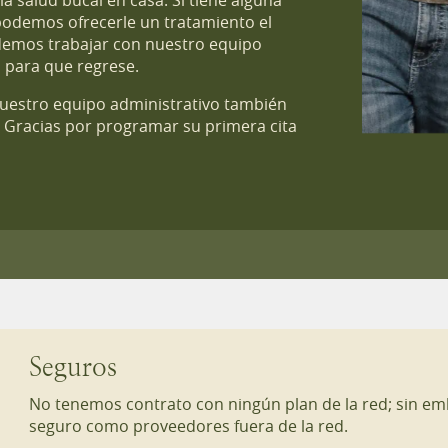
 salud bucal en casa. Si tiene alguna
podemos ofrecerle un tratamiento el
demos trabajar con nuestro equipo
 para que regrese.
 nuestro equipo administrativo también
. Gracias por programar su primera cita
Seguros
O
No tenemos contrato con ningún plan de la red; sin e
seguro como proveedores fuera de la red.