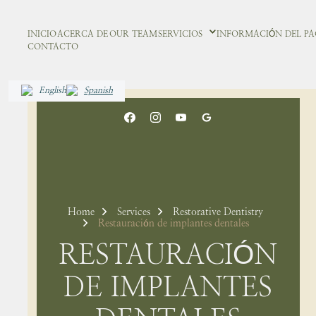
INICIO
ACERCA DE
OUR TEAM
SERVICIOS
INFORMACIÓN DEL PA
CONTACTO
English
Spanish
Home
Services
Restorative Dentistry
Restauración de implantes dentales
RESTAURACIÓN
DE IMPLANTES