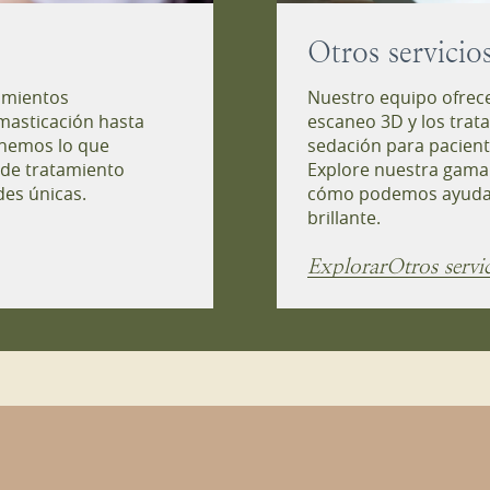
Otros servicio
imientos
Nuestro equipo ofrece
masticación hasta
escaneo 3D y los trat
tenemos lo que
sedación para pacient
 de tratamiento
Explore nuestra gama 
des únicas.
cómo podemos ayudarl
brillante.
Explorar
Otros servi