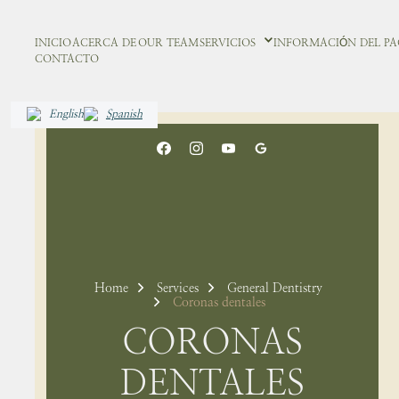
INICIO
ACERCA DE
OUR TEAM
SERVICIOS
INFORMACIÓN DEL PA
CONTACTO
English
Spanish
Home
Services
General Dentistry
Coronas dentales
CORONAS
DENTALES